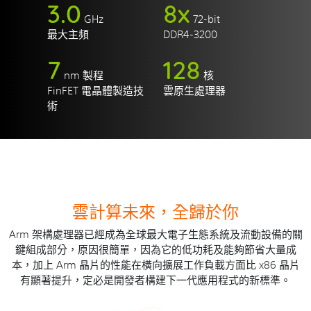
3.0
8x
GHz
72-bit
最大主頻
DDR4-3200
7
128
nm 製程
核
FinFET 電晶體製造技
雲原生處理器
術
雲計算未來，全歸於你
Arm 架構處理器已經成為全球最大電子生態系統及流動設備的關
鍵組成部分，原因很簡單，因為它的低功耗及能夠節省大量成
本，加上 Arm 晶片的性能在橫向擴展工作負載方面比 x86 晶片
有顯著提升，定必是開發者構建下一代應用程式的新標準。