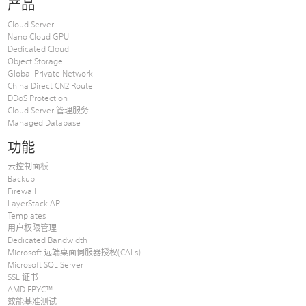
产品
Cloud Server
Nano Cloud GPU
Dedicated Cloud
Object Storage
Global Private Network
China Direct CN2 Route
DDoS Protection
Cloud Server 管理服务
Managed Database
功能
云控制面板
Backup
Firewall
LayerStack API
Templates
用户权限管理
Dedicated Bandwidth
Microsoft 远端桌面伺服器授权(CALs)
Microsoft SQL Server
SSL 证书
AMD EPYC™
效能基准测试