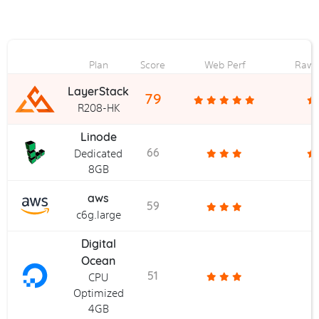
Plan
Score
Web Perf
Raw 
LayerStack
79
R208-HK
Linode
66
Dedicated
8GB
aws
59
c6g.large
Digital
Ocean
51
CPU
Optimized
4GB