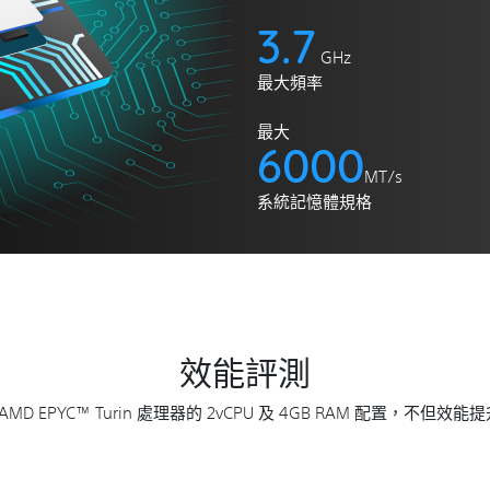
3.7
GHz
最大頻率
最大
6000
MT/s
系統記憶體規格
效能評測
AMD EPYC™ Turin 處理器的 2vCPU 及 4GB RAM 配置，不