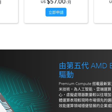
$57.00
US
U
月
/月
立即申請
由第五代 AMD E
驅動
Premium Compute 搭載最新
米技術，為人工智能、雲端運算、
心，虛擬處理器數量較以往增加
體運算表現較現時市場領先的選擇
效能運算領域穩健發展的企業或