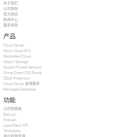
关于我们
公司架构
官方网志
新闻中心
服务条款
产品
Cloud Server
Nano Cloud GPU
Dedicated Cloud
Object Storage
Global Private Network
China Direct CN2 Route
DDoS Protection
Cloud Server 管理服务
Managed Database
功能
云控制面板
Backup
Firewall
LayerStack API
Templates
用户权限管理